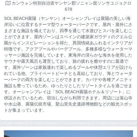
カンウォン特別自治道ヤンヤン郡ソニャン面ソンサユジョクロ
678
SOL BEACH襄陽（ヤンヤン）オーシャンプレイは襄陽の美しい海
岸沿いに位置するテーマ型ウォーターパークです。屋内・屋外にさ
まざまな施設を備えており、四季を通じて水遊びとスパを楽しむこ
とができます。屋内ゾーンはスペインの建築家ガウディのグエル公
園からインスピレーションを得た、異国情緒あふれるインテリアが
特徴です。アクアプールやバーデプール、多種多様なウォーターマ
ッサージ施設を完備しています。東海岸の清らかな海水を使用した
サウナや露天風呂も運営しており、旅の疲れを癒やすのに最適で
す。屋外ゾーンは家族連れで楽しめるプールや休憩エリアが設けら
れている他、プライベートビーチとも直結しており、海とウォータ
ーパークの両方を楽しむことができます。カバナや各種アメニティ
施設も整っているため、ゆったりとしたリゾートタイムを過ごせま
す。オーシャンプレイは「SOL BEACH襄陽ホテル＆リゾート」に
併設されているため、宿泊しながら利用できます。周辺には落山寺
や水山港、襄陽伝統市場、鰲山里先史遺跡博物館などの観光スポッ
トが集まっています。