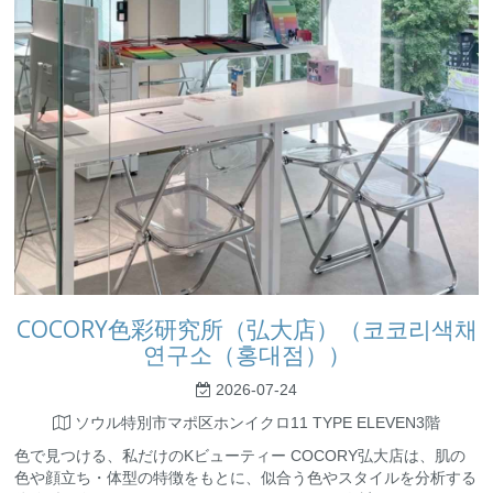
COCORY色彩研究所（弘大店）（코코리색채
연구소（홍대점））
2026-07-24
ソウル特別市マポ区ホンイクロ11 TYPE ELEVEN3階
色で見つける、私だけのKビューティー COCORY弘大店は、肌の
色や顔立ち・体型の特徴をもとに、似合う色やスタイルを分析する