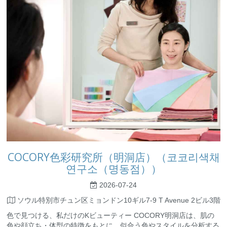
COCORY色彩研究所（明洞店）（코코리색채
연구소（명동점））
2026-07-24
ソウル特別市チュン区ミョンドン10ギル7-9 T Avenue 2ビル3階
色で見つける、私だけのKビューティー COCORY明洞店は、肌の
色や顔立ち・体型の特徴をもとに、似合う色やスタイルを分析する