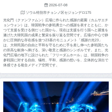
2026-07-08
ソウル特別市チョンノ区セジョンデロ175
光化門（クァンファムン）広場に作られた感謝の庭園（カムサエチ
ョンウォン）は、韓国戦争の参戦勇士への感謝を表すとともに、か
つて支援を受ける側だった国から、現在は支援を行う国へと躍進を
遂げた大韓民国の成果と繁栄を振り返る空間です。広場の中心で静
かに圧倒的な存在感を放つ23基のモニュメント「感謝の光23」
は、大韓民国の自由と平和を守るために手を差し伸べた参戦国たち
の崇高な献身へ捧げる、深い敬意と感謝のシンボルです。また、光
化門広場の地下に設けられた「フリーダムホール」は、韓国戦争の
参戦国に対する自由、犠牲、平和、感謝の想いを、立体的な演出で
体感できる複合メディア空間です。