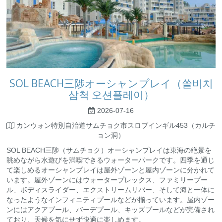
SOL BEACH三陟オーシャンプレイ（쏠비치
삼척 오션플레이）
2026-07-16
カンウォン特別自治道サムチョク市スロブインギル453（カルチ
ョン洞）
SOL BEACH三陟（サムチョク）オーシャンプレイは東海の絶景を
眺めながら水遊びを満喫できるウォーターパークです。四季を通じ
て楽しめるオーシャンプレイは屋外ゾーンと屋内ゾーンに分かれて
います。屋外ゾーンにはウォータープレックス、ファミリープー
ル、ボディスライダー、エクストリームリバー、そして海と一体に
なったようなインフィニティプールなどが揃っています。屋内ゾー
ンにはアクアプール、バーデプール、キッズプールなどが完備され
ており、天候を気にせず快適に楽しめます。