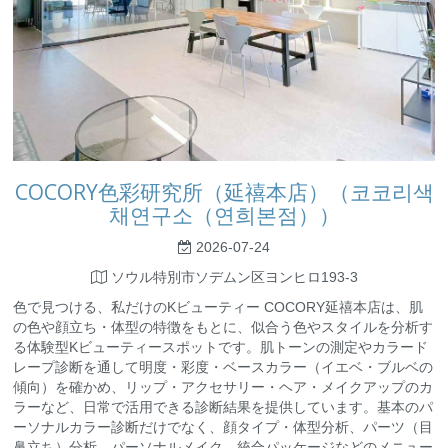
COCORY色彩研究所（延禧本店）（코코리색
채연구소（연희본점））
2026-07-24
ソウル特別市ソデムン区ヨンヒロ193-3
色で見つける、私だけのKビューティー COCORY延禧本店は、肌
の色や顔立ち・体型の特徴をもとに、似合う色やスタイルを分析す
る体験型Kビューティースポットです。肌トーンの測定やカラード
レープ診断を通して明度・彩度・ベースカラー（イエベ・ブルベの
傾向）を確かめ、リップ・アクセサリー・ヘア・メイクアップのカ
ラーなど、日常で活用できる診断結果を提供しています。基本のパ
ーソナルカラー診断だけでなく、顔タイプ・体型分析、パーツ（目
鼻立ち）分析、パーソナルメイク、統合パッケージなどのメニュー