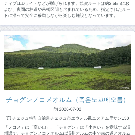
ティブLEDライトなどが挙げられます。観賞ルートは約2.5kmにお
よび、夜間の林道や吊橋区間も含まれているため、指定されたルー
トに沿って安全に移動しながら楽しむ施設となっています。
チョグンノコメオルム（족은노꼬메오름）
2026-07-02
チェジュ特別自治道チェジュ市エウォル邑ユスアム里サン138
「ノコメ」は「高い山」、「チョグン」は「小さい」を意味する済
州語で、チョグンノコメオルムは済州オルムの中で森の道とオルム