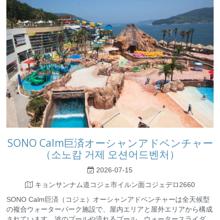
SONO Calm巨済オーシャンアドベンチャー
（소노캄 거제 오션어드벤처）
2026-07-15
キョンサンナム道コジェ市イルン面コジェデロ2660
SONO Calm巨済（コジェ）オーシャンアドベンチャーは全天候型
の複合ウォーターパーク施設で、屋内エリアと屋外エリアから構成
されています。波のプールや流れるプール、ウォータースライダ