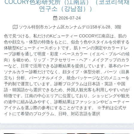
COCORY色彩研究所（江南店）（코코리색채
연구소（강남점））
2026-07-24
ソウル特別市カンナム区カンナムデロ158ギル28、3階
色で見つける、私だけのKビューティー COCORY江南店は、肌の
色や顔立ち・体型の特徴をもとに、似合う色やスタイルを分析する
体験型Kビューティースポットです。肌トーンの測定やカラードレ
ープ診断を通して明度・彩度・ベースカラー（イエベ・ブルベの傾
向）を確かめ、リップ・アクセサリー・ヘア・メイクアップのカラ
ーなど、日常で活用できる診断結果を提供しています。基本のパー
ソナルカラー診断だけでなく、顔タイプ・体型分析、パーツ（目鼻
立ち）分析、パーソナルメイク、統合パッケージなどのメニューを
予約制で運営しています。診断プログラムは日本語・英語・中国
語・韓国語から選択できるため、外国人観光客も利用しやすいのが
特徴です。江南の中心エリアに位置しており、ショッピングや観光
の途中に組み込みやすく、診断結果はファッションやビューティー
アイテムを選ぶ際の参考にすることができます。 ※予約は公式サ
イトにて希望のプログラム、日時、対応言語を選択