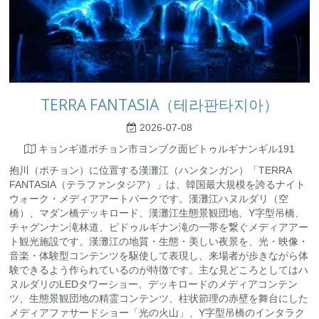
TERRA FANTASIA（테라판타지아）
2026-07-08
キョンギ道ポチョン市ヨンブク面ピトゥルギナンギル191
抱川（ポチョン）に位置する漢灘江（ハンタンガン）「TERRA
FANTASIA（テラファンタジア）」は、韓国最大規模を誇るナイト
ウォーク・メディアアートパークです。漢灘江ハヌルダリ（空
橋）、マダン橋デッキロード、漢灘江生態景観団地、Y字型吊橋、
チャグンナン滝林道、ピドゥルギナン滝の一帯を繋ぐメディアアー
ト観光施設です。漢灘江の地質・生態・美しい夜景を、光・映像・
音楽・体験型コンテンツを駆使して表現し、来場者が歩きながら体
験できるよう作られているのが特徴です。主な見どころとしてはハ
ヌルダリのLEDタワーショー、デッキロードのメディアコンテン
ツ、生態景観団地の精霊コンテンツ、柱状節理の赤壁を舞台にした
メディアファサードショー「光の火山」、Y字型吊橋のインタラク