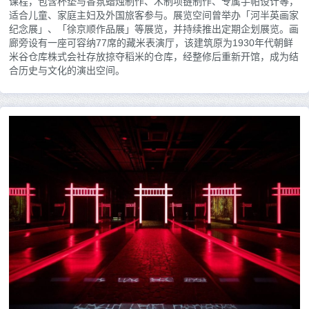
课程，包含杯垫与香氛蜡烛制作、木制项链制作、专属手帕设计等，
适合儿童、家庭主妇及外国旅客参与。展览空间曾举办「河半英画家
纪念展」、「徐京顺作品展」等展览，并持续推出定期企划展览。画
廊旁设有一座可容纳77席的藏米表演厅，该建筑原为1930年代朝鲜
米谷仓库株式会社存放掠夺稻米的仓库，经整修后重新开馆，成为结
合历史与文化的演出空间。