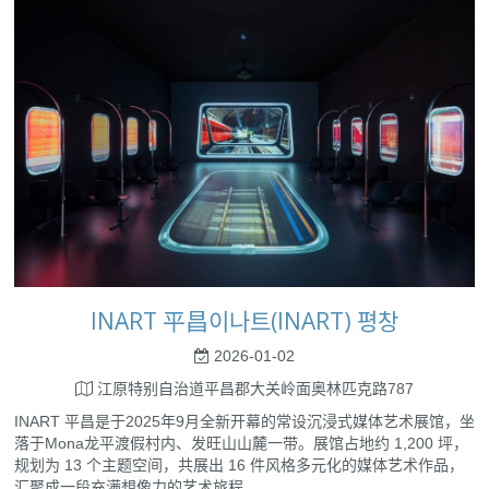
INART 平昌이나트(INART) 평창
2026-01-02
江原特别自治道平昌郡大关岭面奥林匹克路787
INART 平昌是于2025年9月全新开幕的常设沉浸式媒体艺术展馆，坐
落于Mona龙平渡假村内、发旺山山麓一带。展馆占地约 1,200 坪，
规划为 13 个主题空间，共展出 16 件风格多元化的媒体艺术作品，
汇聚成一段充满想像力的艺术旅程。