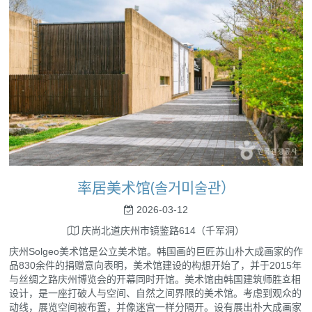
率居美术馆(솔거미술관）
2026-03-12
庆尚北道庆州市镜鉴路614（千军洞）
庆州Solgeo美术馆是公立美术馆。韩国画的巨匠苏山朴大成画家的作
品830余件的捐赠意向表明，美术馆建设的构想开始了，并于2015年
与丝绸之路庆州博览会的开幕同时开馆。美术馆由韩国建筑师胜효相
设计，是一座打破人与空间、自然之间界限的美术馆。考虑到观众的
动线，展览空间被布置，并像迷宫一样分隔开。设有展出朴大成画家