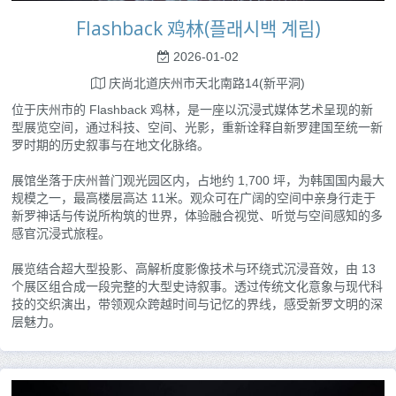
Flashback 鸡林(플래시백 계림)
2026-01-02
庆尚北道庆州市天北南路14(新平洞)
位于庆州市的 Flashback 鸡林，是一座以沉浸式媒体艺术呈现的新
型展览空间，通过科技、空间、光影，重新诠释自新罗建国至统一新
罗时期的历史叙事与在地文化脉络。
展馆坐落于庆州普门观光园区内，占地约 1,700 坪，为韩国国内最大
规模之一，最高楼层高达 11米。观众可在广阔的空间中亲身行走于
新罗神话与传说所构筑的世界，体验融合视觉、听觉与空间感知的多
感官沉浸式旅程。
展览结合超大型投影、高解析度影像技术与环绕式沉浸音效，由 13
个展区组合成一段完整的大型史诗叙事。透过传统文化意象与现代科
技的交织演出，带领观众跨越时间与记忆的界线，感受新罗文明的深
层魅力。