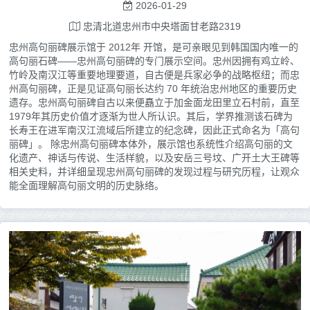
2026-01-29
忠清北道忠州市中央塔面甘老路2319
忠州高句丽碑展示馆于 2012年 开馆，是可亲眼见到韩国国内唯一的
高句丽石碑——忠州高句丽碑的专门展示空间。忠州因拥有鸡立岭、
竹岭及南汉江等重要地理要道，自古便是兵家必争的战略枢纽；而忠
州高句丽碑，正是见证高句丽长达约 70 年统治忠州地区的重要历史
遗存。忠州高句丽碑自古以来便矗立于加金面龙田里立石村前，直至
1979年其历史价值才逐渐为世人所认识。其后，学界推测该石碑为
长寿王在进军南汉江流域后所建立的纪念碑，因此正式命名为「高句
丽碑」。 除忠州高句丽碑本体外，展示馆也系统性介绍高句丽的文
化遗产、神话与传说、生活样貌，以及安岳三号坟、广开土大王碑等
相关史料，并详细呈现忠州高句丽碑的发现过程与研究历程，让观众
能全面理解高句丽文明的历史脉络。