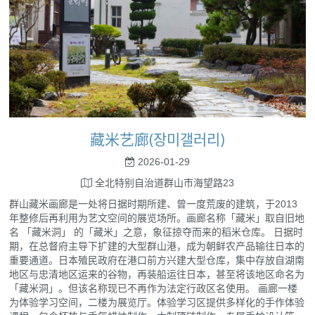
藏米艺廊(장미갤러리)
2026-01-29
全北特别自治道群山市海望路23
群山藏米画廊是一处将日据时期所建、曾一度荒废的建筑，于2013
年整修后再利用为艺文空间的展览场所。画廊名称「藏米」取自旧地
名 「藏米洞」 的「藏米」之意，象征掠夺而来的稻米仓库。 日据时
期，在总督府主导下扩建的大型群山港，成为朝鲜农产品输往日本的
重要通道。日本殖民政府在港口前方兴建大型仓库，集中存放自湖南
地区与忠清地区运来的谷物，再装船运往日本，甚至将该地区命名为
「藏米洞」。但该名称现已不再作为法定行政区名使用。 画廊一楼
为体验学习空间，二楼为展览厅。体验学习区提供多样化的手作体验